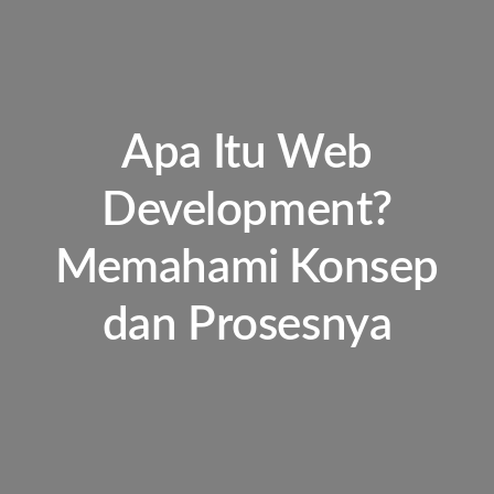
Apa Itu Web
Development?
Memahami Konsep
dan Prosesnya