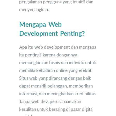
pengalaman pengguna yang intuitif dan
menyenangkan.
Mengapa Web
Development Penting?
Apa itu web development
dan mengapa
itu penting? karena dengannya
memungkinkan bisnis dan individu untuk
memiliki kehadiran online yang efektif.
Situs web yang dirancang dengan baik
dapat menarik pelanggan, memberikan
informasi, dan meningkatkan kredibilitas.
Tanpa web dev, perusahaan akan
kesulitan untuk bersaing di pasar digital