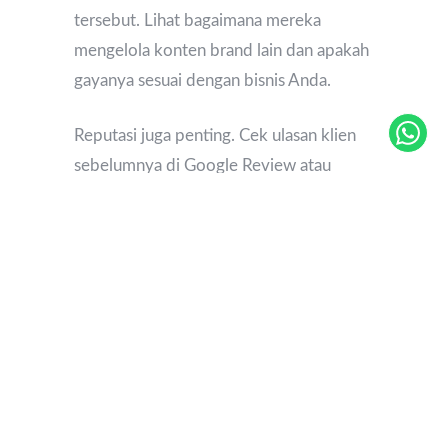
tersebut. Lihat bagaimana mereka
mengelola konten brand lain dan apakah
gayanya sesuai dengan bisnis Anda.
Reputasi juga penting. Cek ulasan klien
sebelumnya di Google Review atau
LinkedIn. Agensi yang telah dipercaya
oleh banyak brand biasanya punya
sistem yang lebih kuat.
3. Evaluasi Sistem Kerja
dan Komunikasi
Komunikasi yang lancar adalah kunci
keberhasilan kerja sama. Pastikan Anda