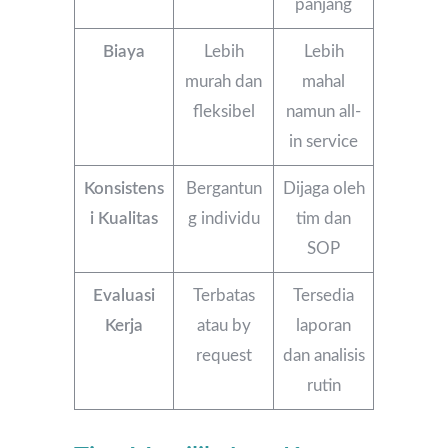
panjang
Biaya
Lebih
Lebih
murah dan
mahal
fleksibel
namun all-
in service
Konsistens
Bergantun
Dijaga oleh
i Kualitas
g individu
tim dan
SOP
Evaluasi
Terbatas
Tersedia
Kerja
atau by
laporan
request
dan analisis
rutin