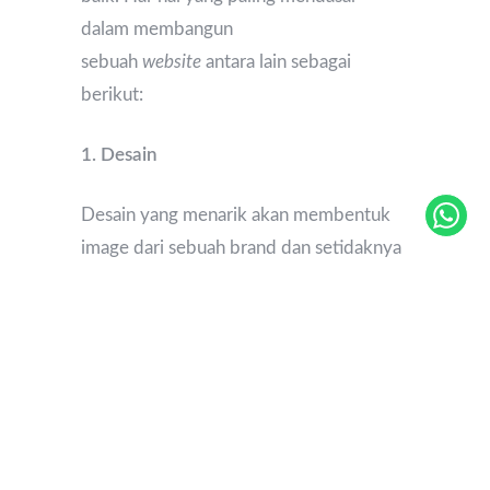
dalam membangun
sebuah
website
antara lain sebagai
berikut:
1. Desain
Desain yang menarik akan membentuk
image dari sebuah brand dan setidaknya
membuat pengunjung bertahan lebih
lama di dalam website tersebut.
2.
Responsive
Pada 2018, 52,2% dari seluruh lalu
lintas
online
di seluruh dunia dihasilkan