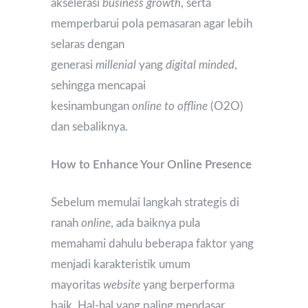
akselerasi
business growth
, serta
memperbarui pola pemasaran agar lebih
selaras dengan
generasi
millenial
yang
digital minded
,
sehingga mencapai
kesinambungan
online to offline
(O2O)
dan sebaliknya.
How to Enhance Your Online Presence
Sebelum memulai langkah strategis di
ranah
online
, ada baiknya pula
memahami dahulu beberapa faktor yang
menjadi karakteristik umum
mayoritas
website
yang berperforma
baik. Hal-hal yang paling mendasar