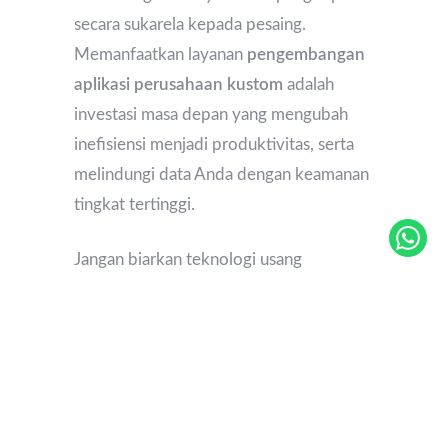
secara sukarela kepada pesaing.
Memanfaatkan layanan
pengembangan
aplikasi perusahaan kustom
adalah
investasi masa depan yang mengubah
inefisiensi menjadi produktivitas, serta
melindungi data Anda dengan keamanan
tingkat tertinggi.
Jangan biarkan teknologi usang
menghambat skala pertumbuhan
perusahaan Anda.
Mulailah modernisasi
infrastruktur operasional Anda hari ini!
Konsultasikan arsitektur perangkat
lunak Anda dengan para insinyur
spesialis di
Gradin Digital Agency
dan