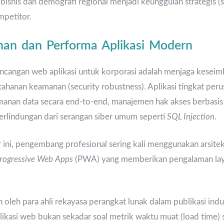
isnis dan demografi regional menjadi keunggulan strategis (s
mpetitor.
an dan Performa Aplikasi Modern
ncangan web aplikasi untuk korporasi adalah menjaga keseim
ahanan keamanan (security robustness). Aplikasi tingkat peru
anan data secara end-to-end, manajemen hak akses berbasis
perlindungan dari serangan siber umum seperti
SQL Injection
.
 ini, pengembang profesional sering kali menggunakan arsite
rogressive Web Apps
(PWA) yang memberikan pengalaman lay
oleh para ahli rekayasa perangkat lunak dalam publikasi indus
plikasi web bukan sekadar soal metrik waktu muat (load time)