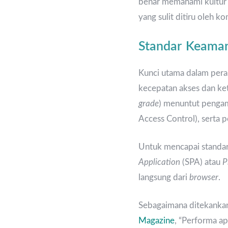
benar memahami kultur b
yang sulit ditiru oleh ko
Standar Keaman
Kunci utama dalam pera
kecepatan akses dan ket
grade
) menuntut pengam
Access Control), serta 
Untuk mencapai standar
Application
(SPA) atau
P
langsung dari
browser
.
Sebagaimana ditekankan 
Magazine
, “Performa a