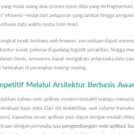
) yang mulai usang atau proses input data yang terfragmentasi
” efisiensi—mulai dari pelaporan yang lambat hingga pengam
rbasis data waktu nyata (
real-time
).
angkat lunak berbasis
web browser
, perusahaan dapat memec
kantor pusat, pekerja di gudang logistik perakitan, hingga ma
alanan bisnis, semuanya dapat mengakses antarmuka data yan
si tambahan di perangkat masing-masing.
etitif Melalui Arsitektur Berbasis Awa
njukkan bahwa web aplikasi modern terbukti mampu menurun
ralisasi basis data. Dari sisi skalabilitas, saat volume transaks
son), kapasitas
server
aplikasi web dapat dengan mudah ditin
mitraan dengan penyedia jasa
pengembangan web aplikasi Su