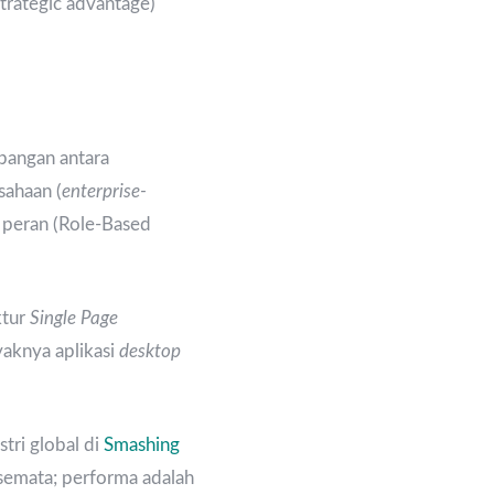
trategic advantage)
bangan antara
sahaan (
enterprise-
 peran (Role-Based
ktur
Single Page
aknya aplikasi
desktop
tri global di
Smashing
 semata; performa adalah