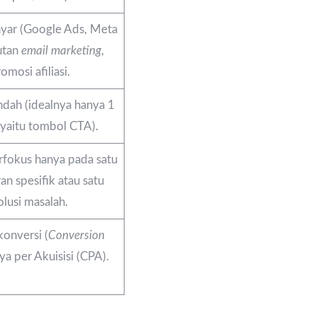
ayar (Google Ads, Meta
utan
email marketing
,
omosi afiliasi.
dah (idealnya hanya 1
 yaitu tombol CTA).
rfokus hanya pada satu
n spesifik atau satu
olusi masalah.
konversi (
Conversion
aya per Akuisisi (CPA).