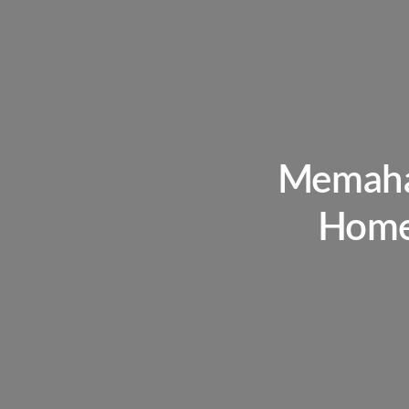
Memaha
Homep