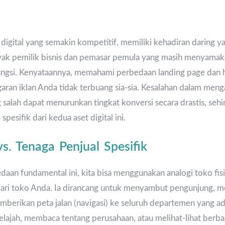
igital yang semakin kompetitif, memiliki kehadiran daring y
yak pemilik bisnis dan pemasar pemula yang masih menyama
fungsi. Kenyataannya, memahami perbedaan landing page dan
garan iklan Anda tidak terbuang sia-sia. Kesalahan dalam menga
g salah dapat menurunkan tingkat konversi secara drastis, sehi
esifik dari kedua aset digital ini.
s. Tenaga Penjual Spesifik
an fundamental ini, kita bisa menggunakan analogi toko fi
 dari toko Anda. Ia dirancang untuk menyambut pengunjung,
mberikan peta jalan (navigasi) ke seluruh departemen yang ad
ajah, membaca tentang perusahaan, atau melihat-lihat berba