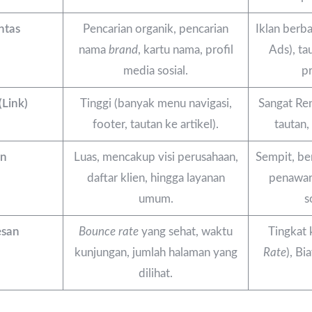
ntas
Pencarian organik, pencarian
Iklan berb
nama
brand
, kartu nama, profil
Ads), ta
media sosial.
pr
(Link)
Tinggi (banyak menu navigasi,
Sangat Ren
footer, tautan ke artikel).
tautan,
en
Luas, mencakup visi perusahaan,
Sempit, be
daftar klien, hingga layanan
penawara
umum.
s
esan
Bounce rate
yang sehat, waktu
Tingkat 
kunjungan, jumlah halaman yang
Rate
), Bi
dilihat.