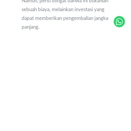
Namun, perlu diingat bahwa ini bukanlah
sebuah biaya, melainkan investasi yang
dapat memberikan pengembalian jangka
panjang.
Menggunakan jasa Gradin untuk
membuat website toko online
memberikan beberapa keuntungan,
termasuk:
Desain yang Profesional
: Gradin
memiliki tim desainer yang
berpengalaman dalam menciptakan
desain website yang menarik dan
sesuai dengan identitas merek.