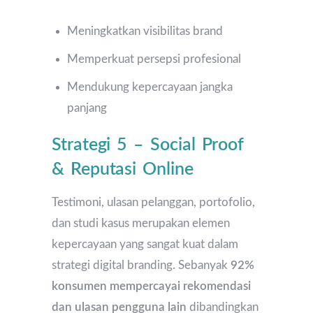
Meningkatkan visibilitas brand
Memperkuat persepsi profesional
Mendukung kepercayaan jangka
panjang
Strategi 5 – Social Proof
& Reputasi Online
Testimoni, ulasan pelanggan, portofolio,
dan studi kasus merupakan elemen
kepercayaan yang sangat kuat dalam
strategi digital branding. Sebanyak
92%
konsumen mempercayai rekomendasi
dan ulasan pengguna lain
dibandingkan