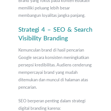
Brand yang fokus pada konten edukatif
memiliki peluang lebih besar
membangun loyalitas jangka panjang.
Strategi 4 – SEO & Search
Visibility Branding
Kemunculan brand di hasil pencarian
Google secara konsisten meningkatkan
persepsi kredibilitas. Audiens cenderung
mempercayai brand yang mudah
ditemukan dan muncul di halaman atas
pencarian.
SEO berperan penting dalam strategi
digital branding karena: