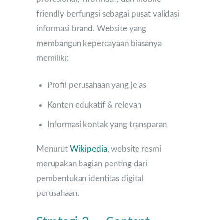
friendly berfungsi sebagai pusat validasi
informasi brand. Website yang
membangun kepercayaan biasanya
memiliki:
Profil perusahaan yang jelas
Konten edukatif & relevan
Informasi kontak yang transparan
Menurut
Wikipedia
, website resmi
merupakan bagian penting dari
pembentukan identitas digital
perusahaan.