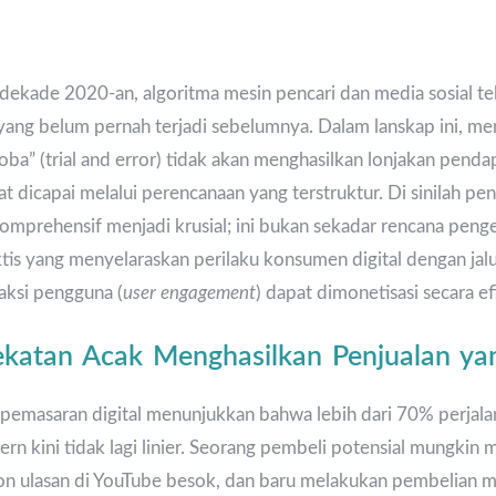
ekade 2020-an, algoritma mesin pencari dan media sosial te
 yang belum pernah terjadi sebelumnya. Dalam lanskap ini, m
coba” (trial and error) tidak akan menghasilkan lonjakan pen
t dicapai melalui perencanaan yang terstruktur. Di sinilah p
mprehensif menjadi krusial; ini bukan sekadar rencana penge
ktis yang menyelaraskan perilaku konsumen digital dengan jalu
aksi pengguna (
user engagement
) dapat dimonetisasi secara ef
atan Acak Menghasilkan Penjualan ya
ar pemasaran digital menunjukkan bahwa lebih dari 70% perja
rn kini tidak lagi linier. Seorang pembeli potensial mungkin 
ton ulasan di YouTube besok, dan baru melakukan pembelian 