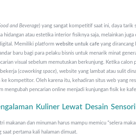
Food and Beverage
) yang sangat kompetitif saat ini, daya tarik
asa hidangan atau estetika interior fisiknya saja, melainkan jug
igital. Memiliki platform
website untuk cafe
yang dirancang
tandar baru bagi para pelaku bisnis untuk menarik minat genera
arian visual sebelum memutuskan berkunjung. Ketika calon 
bekerja (
coworking space
), website yang lambat atau sulit d
 ke kompetitor. Oleh karena itu, kehadiran situs web yang res
m mengubah pencarian online menjadi kunjungan fisik ke kaf
engalaman Kuliner Lewat Desain Sensorik
tri makanan dan minuman harus mampu memicu “selera makan 
 saat pertama kali halaman dimuat.