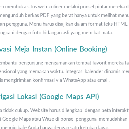
 membuka situs web kuliner melalui ponsel pintar mereka di
ngunduh berkas PDF yang berat hanya untuk melihat menu a
n pengguna. Menu harus disajikan dalam format teks HTML r
engkapi dengan foto hidangan asli yang memikat mata.
vasi Meja Instan (Online Booking)
 membantu pengunjung mengamankan tempat favorit mereka t
nsional yang memakan waktu. Integrasi kalender dinamis mema
is mengirimkan konfirmasi via WhatsApp atau email.
vigasi Lokasi (Google Maps API)
 tidak cukup. Website harus dilengkapi dengan peta interakt
asi Google Maps atau Waze di ponsel pengguna, memudahka
t menuju kafe Anda hanya dengan satu ketukan layar.