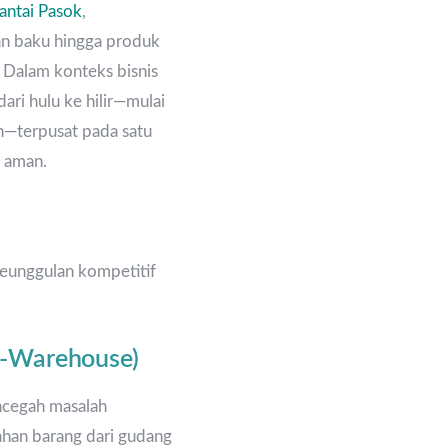
ntai Pasok
,
an baku hingga produk
. Dalam konteks bisnis
dari hulu ke hilir—mulai
n—terpusat pada satu
a aman.
keunggulan kompetitif
i-Warehouse)
ncegah masalah
ahan barang dari gudang