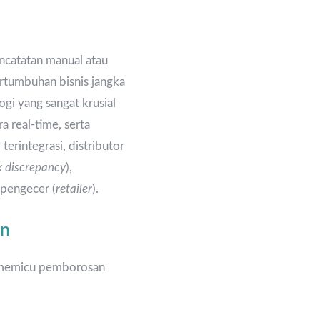
catatan manual atau
pertumbuhan bisnis jangka
ogi yang sangat krusial
 real-time, serta
erintegrasi, distributor
k discrepancy
),
 pengecer (
retailer
).
rn
li memicu pemborosan