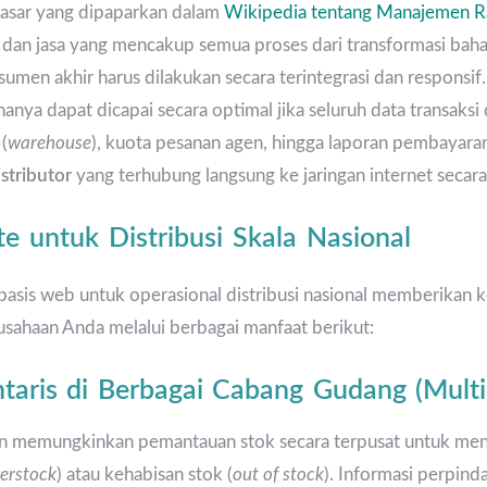
asar yang dipaparkan dalam
Wikipedia tentang Manajemen Ra
g dan jasa yang mencakup semua proses dari transformasi bah
sumen akhir harus dilakukan secara terintegrasi dan responsif
i hanya dapat dicapai secara optimal jika seluruh data transaksi 
(
warehouse
), kuota pesanan agen, hingga laporan pembayara
stributor
yang terhubung langsung ke jaringan internet secar
e untuk Distribusi Skala Nasional
asis web untuk operasional distribusi nasional memberikan 
rusahaan Anda melalui berbagai manfaat berikut:
entaris di Berbagai Cabang Gudang (Mult
 memungkinkan pemantauan stok secara terpusat untuk me
erstock
) atau kehabisan stok (
out of stock
). Informasi perpind