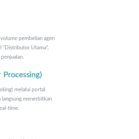
au volume pembelian agen
 “Distributor Utama”,
 penjualan.
 Processing)
ooking
) melalui portal
an langsung menerbitkan
eal-time.