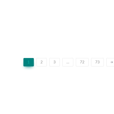
1
2
3
…
72
73