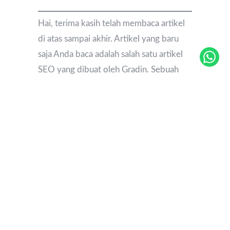
Hai, terima kasih telah membaca artikel
di atas sampai akhir. Artikel yang baru
saja Anda baca adalah salah satu artikel
SEO yang dibuat oleh Gradin. Sebuah
artikel SEO telah dioptimasi seperti
misalnya, memiliki jumlah kata 300+ dan
disematkan kata kunci tertentu yang
ditarget. Bila Anda pernah menemukan
artikel di halaman depan hasil pencarian
Google yang pada akhirnya dirasa kurang
informatif atau tidak menjawab
pencarian Anda, bisa jadi itu adalah
Artikel SEO seperti artikel ini. Karena
Artikel SEO dibuat untuk membawa