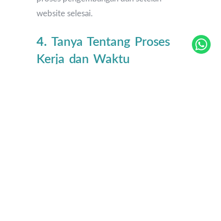
website selesai.
4.
Tanya Tentang Proses
Kerja dan Waktu
Penyelesaian
Pastikan untuk mengetahui proses kerja
mereka, timeline, dan perkiraan waktu
penyelesaian proyek. Pengembang web
yang profesional akan memberikan
estimasi yang realistis dan menghormati
tenggat waktu.
Baca juga:
Desain Web
Responsif: Kunci Utama