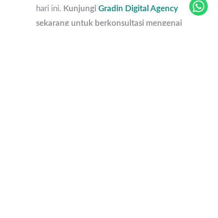
hari ini.
Kunjungi
Gradin Digital Agency
sekarang untuk berkonsultasi mengenai
perombakan visual Anda, dan mulailah
memikat pasar dengan identitas yang
profesional!
FAQ
1. Apa yang membedakan desain visual
branding bisnis dengan desain grafis
biasa?
Desain grafis bisa bersifat tunggal dan
sementara (misalnya membuat satu
poster acara). Sementara itu, desain
visual branding adalah penciptaan