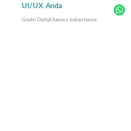
UI/UX Anda
Gradin Digital Agency bukan hanya
sekadar tempat untuk belajar, tetapi juga
mitra yang siap membantu Anda
mengembangkan karir di dunia desain
UI/UX. Selain internship, Gradin juga
menyediakan berbagai layanan desain
kreatif, seperti pembuatan logo, desain
antarmuka aplikasi, hingga
pengembangan website. Dengan
dukungan tim yang ahli dan
berpengalaman, Gradin dapat membantu
Anda menghasilkan desain yang menarik
dan efektif dalam memenuhi kebutuhan