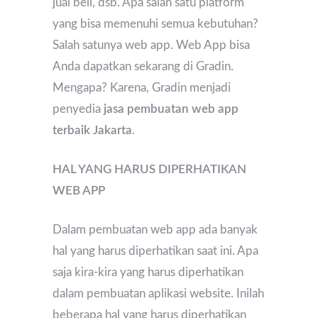
jual beli, dsb. Apa salah satu platform
yang bisa memenuhi semua kebutuhan?
Salah satunya web app. Web App bisa
Anda dapatkan sekarang di Gradin.
Mengapa? Karena, Gradin menjadi
penyedia
jasa pembuatan web app
terbaik Jakarta
.
HAL YANG HARUS DIPERHATIKAN
WEB APP
Dalam pembuatan web app ada banyak
hal yang harus diperhatikan saat ini. Apa
saja kira-kira yang harus diperhatikan
dalam pembuatan aplikasi website. Inilah
beberapa hal yang harus diperhatikan