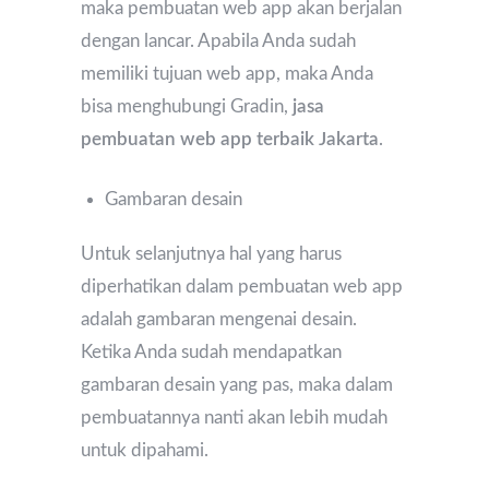
maka pembuatan web app akan berjalan
dengan lancar. Apabila Anda sudah
memiliki tujuan web app, maka Anda
bisa menghubungi Gradin,
jasa
pembuatan web app terbaik Jakarta
.
Gambaran desain
Untuk selanjutnya hal yang harus
diperhatikan dalam pembuatan web app
adalah gambaran mengenai desain.
Ketika Anda sudah mendapatkan
gambaran desain yang pas, maka dalam
pembuatannya nanti akan lebih mudah
untuk dipahami.