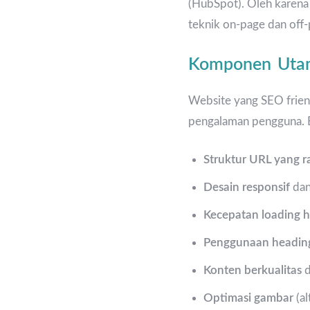
(HubSpot). Oleh karena
teknik on-page dan off
Komponen Uta
Website yang SEO friend
pengalaman pengguna. B
Struktur URL yang r
Desain responsif
dan
Kecepatan loading 
Penggunaan heading
Konten berkualitas
d
Optimasi gambar
(al