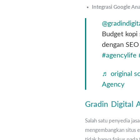
Integrasi Google Ana
@gradindigit
Budget kopi
dengan SEO
#agencylife
♬ original s
Agency
Gradin Digital
Salah satu penyedia jas
mengembangkan situs e
tidak hanya fokus pada t