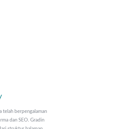
y
ka telah berpengalaman
orma dan SEO. Gradin
ari struktur halaman,