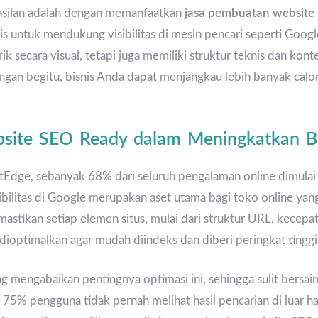
hasilan adalah dengan memanfaatkan
jasa pembuatan website
gis untuk mendukung visibilitas di mesin pencari seperti Goo
k secara visual, tetapi juga memiliki struktur teknis dan kon
ngan begitu, bisnis Anda dapat menjangkau lebih banyak calo
bsite SEO Ready dalam Meningkatkan Bi
tEdge, sebanyak 68% dari seluruh pengalaman online dimulai d
ilitas di Google merupakan aset utama bagi toko online yang
tikan setiap elemen situs, mulai dari struktur URL, kecepat
dioptimalkan agar mudah diindeks dan diberi peringkat tinggi
ng mengabaikan pentingnya optimasi ini, sehingga sulit bersa
l, 75% pengguna tidak pernah melihat hasil pencarian di luar 