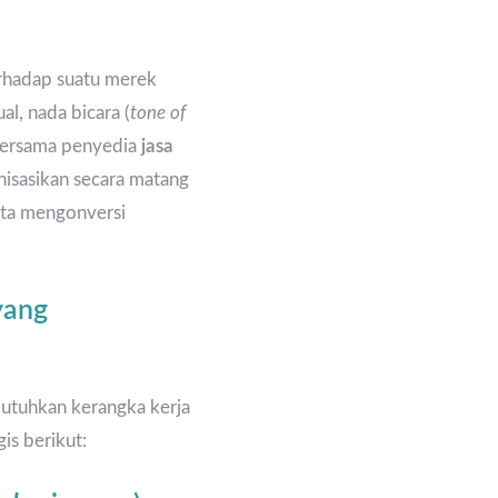
erhadap suatu merek
al, nada bicara (
tone of
i bersama penyedia
jasa
nisasikan secara matang
erta mengonversi
yang
butuhkan kerangka kerja
is berikut: