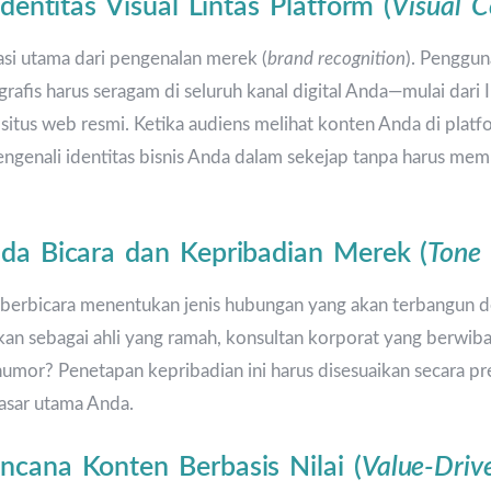
Identitas Visual Lintas Platform (
Visual C
asi utama dari pengenalan merek (
brand recognition
). Penggun
k grafis harus seragam di seluruh kanal digital Anda—mulai dari
 situs web resmi. Ketika audiens melihat konten Anda di pla
ngenali identitas bisnis Anda dalam sekejap tanpa harus mem
ada Bicara dan Kepribadian Merek (
Tone 
erbicara menentukan jenis hubungan yang akan terbangun d
rakan sebagai ahli yang ramah, konsultan korporat yang berwib
umor? Penetapan kepribadian ini harus disesuaikan secara pre
pasar utama Anda.
ncana Konten Berbasis Nilai (
Value-Driv