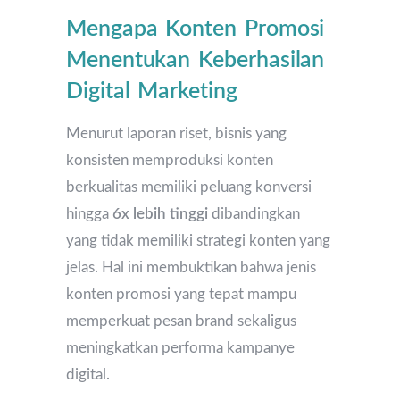
Mengapa Konten Promosi
Menentukan Keberhasilan
Digital Marketing
Menurut laporan riset, bisnis yang
konsisten memproduksi konten
berkualitas memiliki peluang konversi
hingga
6x lebih tinggi
dibandingkan
yang tidak memiliki strategi konten yang
jelas. Hal ini membuktikan bahwa jenis
konten promosi yang tepat mampu
memperkuat pesan brand sekaligus
meningkatkan performa kampanye
digital.