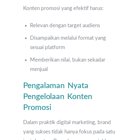
Konten promosi yang efektif harus:
Relevan dengan target audiens
Disampaikan melalui format yang
sesuai platform
Memberikan nilai, bukan sekadar
menjual
Pengalaman Nyata
Pengelolaan Konten
Promosi
Dalam praktik digital marketing, brand
yang sukses tidak hanya fokus pada satu