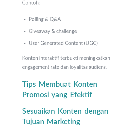
Contoh:
Polling & Q&A
Giveaway & challenge
User Generated Content (UGC)
Konten interaktif terbukti meningkatkan
engagement rate dan loyalitas audiens.
Tips Membuat Konten
Promosi yang Efektif
Sesuaikan Konten dengan
Tujuan Marketing