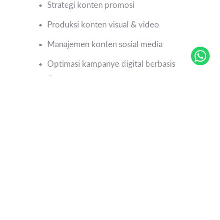
Strategi konten promosi
Produksi konten visual & video
Manajemen konten sosial media
Optimasi kampanye digital berbasis
data
Dengan pendekatan berbasis riset dan
pengalaman industri, Gradin Digital
Agency mendukung pertumbuhan brand
secara berkelanjutan.
Kesimpulan
Pemilihan jenis konten promosi yang
tepat merupakan kunci keberhasilan