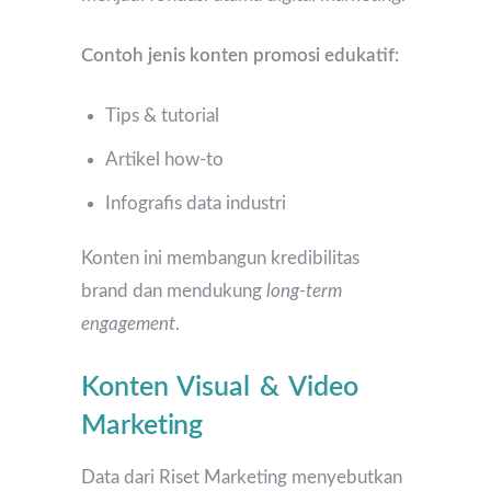
Contoh jenis konten promosi edukatif:
Tips & tutorial
Artikel how-to
Infografis data industri
Konten ini membangun kredibilitas
brand dan mendukung
long-term
engagement
.
Konten Visual & Video
Marketing
Data dari Riset Marketing menyebutkan