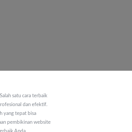
Salah satu cara terbaik
ofesional dan efektif.
 yang tepat bisa
aan pembikinan website
terbaik Anda.