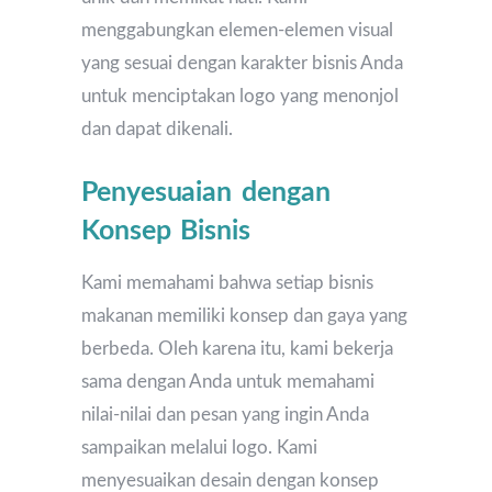
menggabungkan elemen-elemen visual
yang sesuai dengan karakter bisnis Anda
untuk menciptakan logo yang menonjol
dan dapat dikenali.
Penyesuaian dengan
Konsep Bisnis
Kami memahami bahwa setiap bisnis
makanan memiliki konsep dan gaya yang
berbeda. Oleh karena itu, kami bekerja
sama dengan Anda untuk memahami
nilai-nilai dan pesan yang ingin Anda
sampaikan melalui logo. Kami
menyesuaikan desain dengan konsep