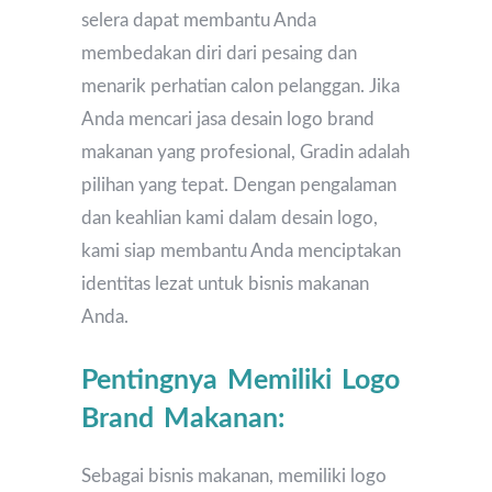
selera dapat membantu Anda
membedakan diri dari pesaing dan
menarik perhatian calon pelanggan. Jika
Anda mencari jasa desain logo brand
makanan yang profesional, Gradin adalah
pilihan yang tepat. Dengan pengalaman
dan keahlian kami dalam desain logo,
kami siap membantu Anda menciptakan
identitas lezat untuk bisnis makanan
Anda.
Pentingnya Memiliki Logo
Brand Makanan:
Sebagai bisnis makanan, memiliki logo