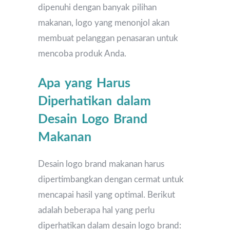
dipenuhi dengan banyak pilihan
makanan, logo yang menonjol akan
membuat pelanggan penasaran untuk
mencoba produk Anda.
Apa yang Harus
Diperhatikan dalam
Desain Logo Brand
Makanan
Desain logo brand makanan harus
dipertimbangkan dengan cermat untuk
mencapai hasil yang optimal. Berikut
adalah beberapa hal yang perlu
diperhatikan dalam desain logo brand: