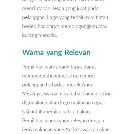
menciptakan kesan yang kuat pada
pelanggan. Logo yang terlalu rumit atau
berlebihan dapat membingungkan atau
kurang menarik.
Warna yang Relevan
Pemilihan warna yang tepat dapat
memengaruhi persepsi dan emosi
pelanggan terhadap merek Anda.
Misalnya, warna merah dan kuning sering
digunakan dalam logo makanan cepat
saji untuk memicu nafsu makan.
Pemilihan warna yang relevan dengan
jenis makanan yang Anda tawarkan akan