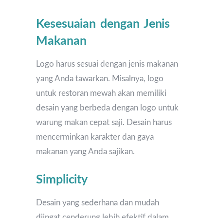
Kesesuaian dengan Jenis
Makanan
Logo harus sesuai dengan jenis makanan
yang Anda tawarkan. Misalnya, logo
untuk restoran mewah akan memiliki
desain yang berbeda dengan logo untuk
warung makan cepat saji. Desain harus
mencerminkan karakter dan gaya
makanan yang Anda sajikan.
Simplicity
Desain yang sederhana dan mudah
diingat cenderung lebih efektif dalam