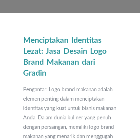
Menciptakan Identitas
Lezat: Jasa Desain Logo
Brand Makanan dari
Gradin
Pengantar: Logo brand makanan adalah
elemen penting dalam menciptakan
identitas yang kuat untuk bisnis makanan
Anda. Dalam dunia kuliner yang penuh
dengan persaingan, memiliki logo brand
makanan yang menarik dan menggugah