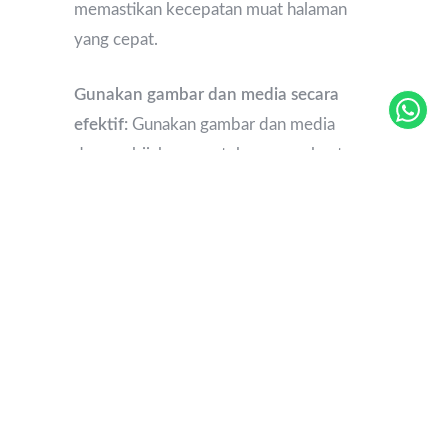
memastikan kecepatan muat halaman
yang cepat.
Gunakan gambar dan media secara
efektif:
Gunakan gambar dan media
dengan bijaksana untuk memperkuat
pesan Anda dan menarik perhatian
pengunjung. Pastikan untuk
mengoptimalkan ukuran file gambar
untuk mempertahankan kecepatan muat
halaman yang cepat.