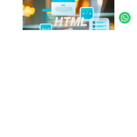
Siap untuk
Mengembangkan Situs
Web Anda?
Dengan memahami fitur-fitur penting
dalam template PHP, Anda dapat
memilih atau membangun template yang
sesuai dengan kebutuhan proyek Anda.