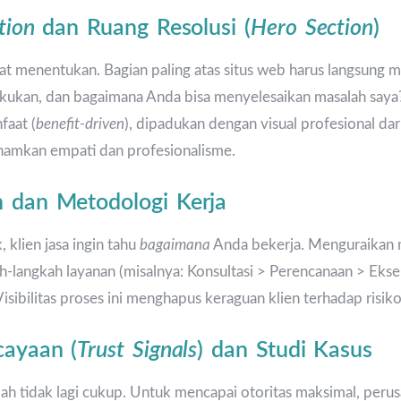
tion
dan Ruang Resolusi (
Hero Section
)
at menentukan. Bagian paling atas situs web harus langsung
lakukan, dan bagaimana Anda bisa menyelesaikan masalah say
faat (
benefit-driven
), dipadukan dengan visual profesional da
namkan empati dan profesionalisme.
n dan Metodologi Kerja
klien jasa ingin tahu
bagaimana
Anda bekerja. Menguraikan 
ah-langkah layanan (misalnya: Konsultasi > Perencanaan > Eks
isibilitas proses ini menghapus keraguan klien terhadap risik
cayaan (
Trust Signals
) dan Studi Kasus
dah tidak lagi cukup. Untuk mencapai otoritas maksimal, perus