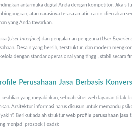
ndingkan antarmuka digital Anda dengan kompetitor. Jika s
bingungkan, atau narasinya terasa amatir, calon klien akan se
anan yang Anda tawarkan.
uka (
User Interface
) dan pengalaman pengguna (
User Experien
rusahaan. Desain yang bersih, terstruktur, dan modern mengk
elola dengan standar operasional yang tinggi, stabil secara fin
ofile Perusahaan Jasa Berbasis Konvers
eahlian yang meyakinkan, sebuah situs web layanan tidak bo
an. Arsitektur informasi harus disusun untuk memandu psiko
yakin”. Berikut adalah struktur
web profile perusahaan jasa
f
g menjadi prospek (leads):