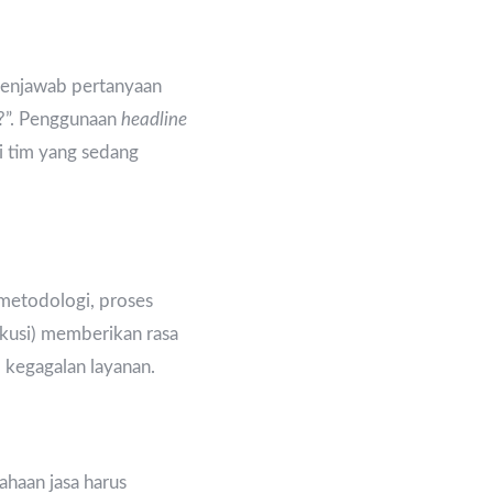
 menjawab pertanyaan
a?”. Penggunaan
headline
ri tim yang sedang
metodologi, proses
ekusi) memberikan rasa
o kegagalan layanan.
ahaan jasa harus