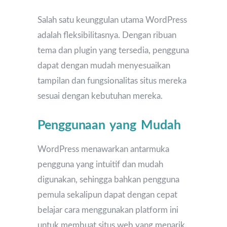
Salah satu keunggulan utama WordPress
adalah fleksibilitasnya. Dengan ribuan
tema dan plugin yang tersedia, pengguna
dapat dengan mudah menyesuaikan
tampilan dan fungsionalitas situs mereka
sesuai dengan kebutuhan mereka.
Penggunaan yang Mudah
WordPress menawarkan antarmuka
pengguna yang intuitif dan mudah
digunakan, sehingga bahkan pengguna
pemula sekalipun dapat dengan cepat
belajar cara menggunakan platform ini
untuk membuat situs web yang menarik