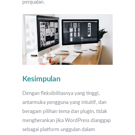
penjualan.
Kesimpulan
Dengan fleksibilitasnya yang tinggi,
antarmuka pengguna yang intuitif, dan
beragam pilihan tema dan plugin, tidak
mengherankan jika WordPress dianggap
sebagai platform unggulan dalam