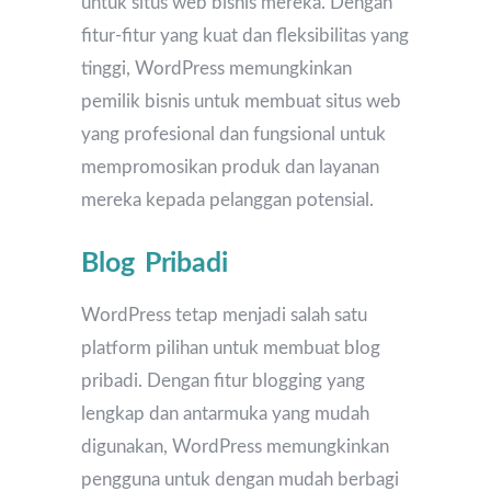
untuk situs web bisnis mereka. Dengan
fitur-fitur yang kuat dan fleksibilitas yang
tinggi, WordPress memungkinkan
pemilik bisnis untuk membuat situs web
yang profesional dan fungsional untuk
mempromosikan produk dan layanan
mereka kepada pelanggan potensial.
Blog Pribadi
WordPress tetap menjadi salah satu
platform pilihan untuk membuat blog
pribadi. Dengan fitur blogging yang
lengkap dan antarmuka yang mudah
digunakan, WordPress memungkinkan
pengguna untuk dengan mudah berbagi